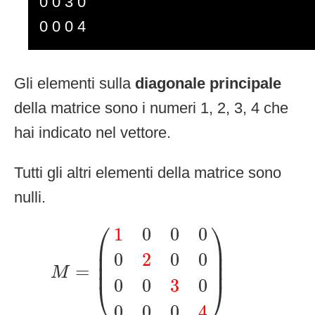
0 0 3 0
0 0 0 4
Gli elementi sulla
diagonale principale
della matrice sono i numeri 1, 2, 3, 4 che
hai indicato nel vettore.
Tutti gli altri elementi della matrice sono
nulli.
M
=
(
1
0
0
0
0
2
0
0
0
0
3
0
0
0
0
4
)
⎛
⎞
1
0
0
0
⎜

⎟

⎜

⎟

0
2
0
0
⎜
⎟
=
M
0
0
3
0
⎝
⎠
0
0
0
4