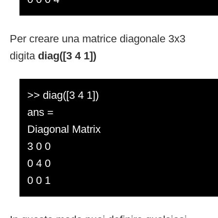
Per creare una matrice diagonale 3x3
digita
diag([3 4 1])
>> diag([3 4 1])
ans =
Diagonal Matrix
3 0 0
0 4 0
0 0 1