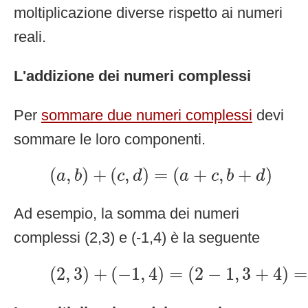
moltiplicazione diverse rispetto ai numeri
reali.
L'addizione dei numeri complessi
Per
sommare due numeri complessi
devi
sommare le loro componenti.
(
a
,
b
)
+
(
c
,
d
)
=
(
a
+
c
,
b
+
d
)
(
,
)
+
(
,
)
=
(
+
,
+
)
a
b
c
d
a
c
b
d
Ad esempio, la somma dei numeri
complessi (2,3) e (-1,4) è la seguente
(
2
,
3
)
+
(
−
1
,
4
)
=
(
2
−
1
,
3
+
4
)
=
(
1
,
7
(
2
,
3
)
+
(
−
1
,
4
)
=
(
2
−
1
,
3
+
4
)
=