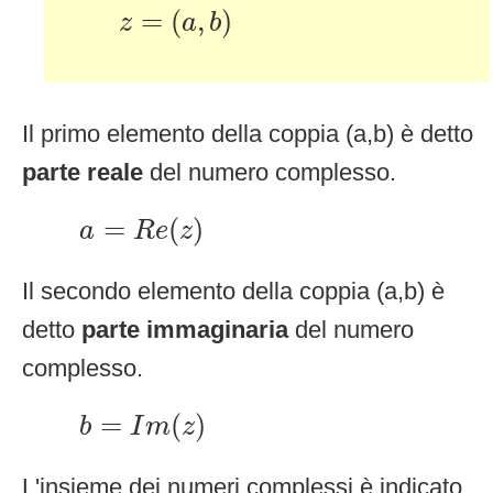
z
=
(
a
,
b
)
=
(
,
)
z
a
b
Il primo elemento della coppia (a,b) è detto
parte reale
del numero complesso.
a
=
R
e
(
z
)
=
(
)
a
R
e
z
Il secondo elemento della coppia (a,b) è
detto
parte immaginaria
del numero
complesso.
b
=
I
m
(
z
)
=
(
)
b
I
m
z
L'insieme dei numeri complessi è indicato