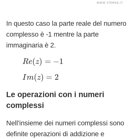
In questo caso la parte reale del numero
complesso è -1 mentre la parte
immaginaria è 2.
R
e
(
z
)
=
−
1
(
)
=
−
1
R
e
z
I
m
(
z
)
=
2
(
)
=
2
I
m
z
Le operazioni con i numeri
complessi
Nell'insieme dei numeri complessi sono
definite operazioni di addizione e