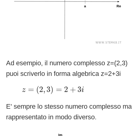
Ad esempio, il numero complesso z=(2,3)
puoi scriverlo in forma algebrica z=2+3i
z
=
(
2
,
3
)
=
2
+
3
i
=
(
2
,
3
)
=
2
+
3
z
i
E' sempre lo stesso numero complesso ma
rappresentato in modo diverso.