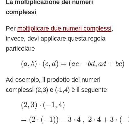
La moltiplicazione dei numeri
complessi
Per
moltiplicare due numeri complessi
,
invece, devi applicare questa regola
particolare
(
a
,
b
)
⋅
(
c
,
d
)
=
(
a
c
−
b
d
,
a
d
+
b
c
)
(
,
)
⋅
(
,
)
=
(
−
,
+
)
a
b
c
d
a
c
b
d
a
d
b
c
Ad esempio, il prodotto dei numeri
complessi (2,3) e (-1,4) è il seguente
(
2
,
3
)
⋅
(
−
1
,
4
)
(
2
,
3
)
⋅
(
−
1
,
4
)
=
(
2
⋅
(
−
1
)
)
−
3
⋅
4
,
2
⋅
4
+
3
⋅
(
−
1
)
)
=
(
2
⋅
(
−
1
)
)
−
3
⋅
4
,
2
⋅
4
+
3
⋅
(
−