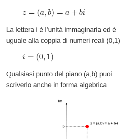
z
=
(
a
,
b
)
=
a
+
b
i
=
(
,
)
=
+
z
a
b
a
b
i
La lettera i è l’unità immaginaria ed è
uguale alla coppia di numeri reali (0,1)
i
=
(
0
,
1
)
=
(
0
,
1
)
i
Qualsiasi punto del piano (a,b) puoi
scriverlo anche in forma algebrica