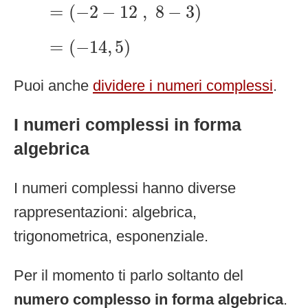
=
(
−
2
−
12
,
8
−
3
)
=
(
−
2
−
12
,
8
−
3
)
=
(
−
14
,
5
)
=
(
−
14
,
5
)
Puoi anche
dividere i numeri complessi
.
I numeri complessi in forma
algebrica
I numeri complessi hanno diverse
rappresentazioni: algebrica,
trigonometrica, esponenziale.
Per il momento ti parlo soltanto del
numero complesso in forma algebrica
.