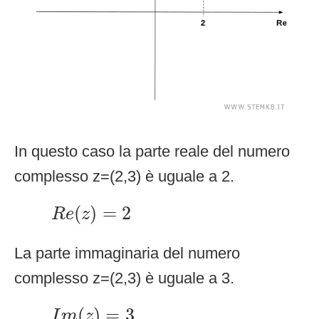
In questo caso la parte reale del numero
complesso z=(2,3) è uguale a 2.
R
e
(
z
)
=
2
(
)
=
2
R
e
z
La parte immaginaria del numero
complesso z=(2,3) è uguale a 3.
I
m
(
z
)
=
3
(
)
=
3
I
m
z