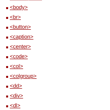
<body>
<br>
<button>
<caption>
<center>
<code>
<col>
<colgroup>
<dd>
<div>
<dl>