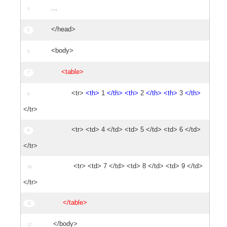
...
</head>
<body>
<table>
<tr>
<th>
1
</th>
<th>
2
</th>
<th>
3
</th>
</tr>
<tr> <td> 4 </td> <td> 5 </td> <td> 6 </td>
</tr>
<tr> <td> 7 </td> <td> 8 </td> <td> 9 </td>
</tr>
</table>
</body>