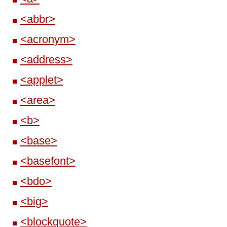
<abbr>
<acronym>
<address>
<applet>
<area>
<b>
<base>
<basefont>
<bdo>
<big>
<blockquote>