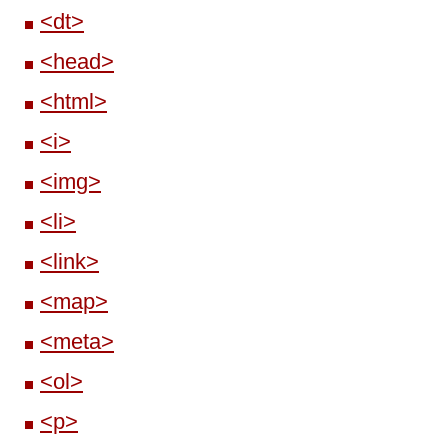
<dt>
<head>
<html>
<i>
<img>
<li>
<link>
<map>
<meta>
<ol>
<p>