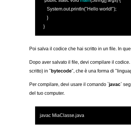
public static void
main
(String[] args) {
System.out.println("Hello world!");
}
}
Poi salva il codice che hai scritto in un file. In q
Dopo aver salvato il file, devi compilare il codic
scritto) in "
bytecode
", che è una forma di "lingu
Per compilare, devi usare il comando `
javac
` seg
del tuo computer.
javac MiaClasse.java