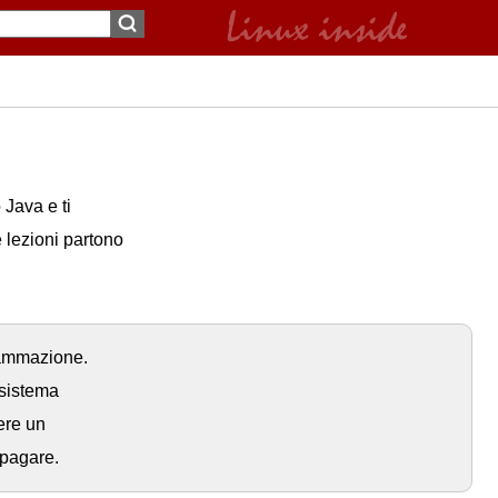
 Java e ti
 lezioni partono
rammazione.
 sistema
ere un
 pagare.